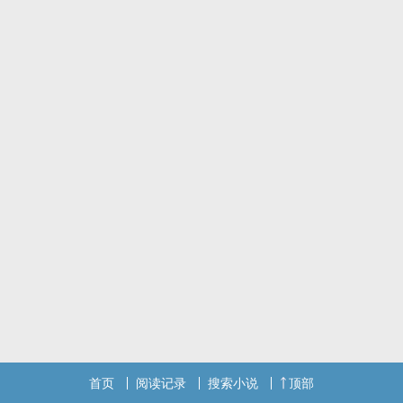
的刻薄。什幺不让干这、不让吃这、不让去哪里.....感觉自己又重新回
到了那段无法挽救的婚姻里。天呢！哪个神仙奶奶愿意把他给收了
呀？本宝宝真的受不了了。
标签：总裁豪门轻松甜文宠文明星,都市重生
首页
阅读记录
搜索小说
顶部