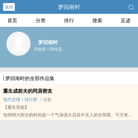
梦回南时
返回
首页
分类
排行
搜索
足迹
梦回南时
共收录 1 部作品
梦回南时的全部作品集
重生成前夫的同居密友
现代言情
/
排行榜
连载
【重生异能】
包明明大部分的时间是一个气场强大且目中无人的女明星。可天有不
测风云，一次车祸后，她竟然......变成自己儿童时候的样子。这还不
是最崩溃的。关键是，她竟然被自己的前夫收养了。那个刻薄的男
人，面对可爱、漂亮、乖巧、讨喜集一身的自己，还是......一如既往