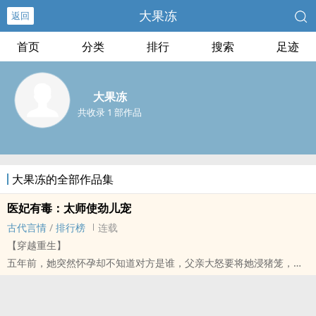
大果冻
返回
首页
分类
排行
搜索
足迹
大果冻
共收录 1 部作品
大果冻的全部作品集
医妃有毒：太师使劲儿宠
古代言情
/
排行榜
连载
【穿越重生】
五年前，她突然怀孕却不知道对方是谁，父亲大怒要将她浸猪笼，还
好母亲自请下堂救下她。带她去了乡下。
五年后，她父亲派人忽然登门把她们接回京城，此时的她早已脱胎换
骨，医学博士魂穿而来，又跟着舅舅学习用毒，她早已成为名震天下