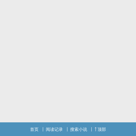
的清绝公子……
标签：女强,穿越,宠文
首页
阅读记录
搜索小说
顶部