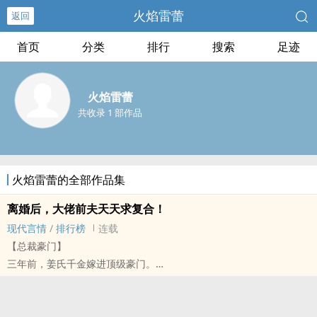
火焰雷蕾
返回
首页
分类
排行
搜索
足迹
火焰雷蕾
共收录 1 部作品
火焰雷蕾的全部作品集
离婚后，大佬前夫天天求复合！
现代言情
/
排行榜
连载
【总裁豪门】
三年前，姜氏千金嫁进顶级豪门。
三年后，她沦为毫无尊严的弃妇。
所有人都说：活该，抢来的婚姻果然不会长久。
离婚那天，他身姿清隽眸光疏冷：