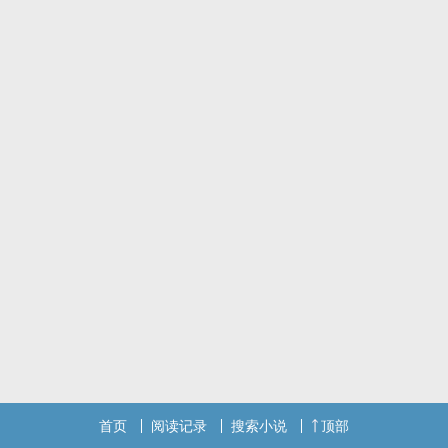
“纤雅是我一生所爱，希望姜小姐别再纠缠……”
闻言，她决绝转身没再求他。
离婚后……
她重返医界，从小小护工一步一步成就医界巅峰。
世人都知掌控全球一半经济命脉的顾总成了姜月染的影子。
但凡姜月染出现的地方必有顾霆濡。
她：滚，离我远点！
他：不好意思，持证上岗。
标签：婚恋,总裁,女强,打脸,马甲,追妻火葬场,浪漫言情
首页
阅读记录
搜索小说
顶部