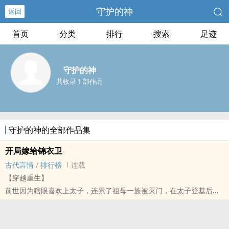
守护的神
返回
首页
分类
排行
搜索
足迹
守护的神
共收录 1 部作品
守护的神的全部作品集
开局嫁给锦衣卫
古代言情
/
排行榜
连载
【穿越重生】
前世因为瞎眼喜欢上太子，连累了祖母一族被灭门，在太子登基后，
姐姐傅若柔教唆太子废后，被她折磨，最后死在诏狱。
重生后，发现了自己不是傅丞相的亲生女儿，于是开始了找生父，查
母亲死因的道路，一路上困难重重，多次陷入危险，被亓颢所救。对