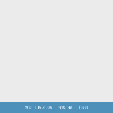
着冷面热血的男人渐渐有了好感，最后一鼓作气表明了自己的爱意。
标签：历史传奇,情有独钟,宫廷斗争
首页
阅读记录
搜索小说
顶部