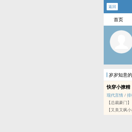
返回
首页
岁岁知意
快穿小撩精
现代言情
/
排
【总裁豪门】
【又美又飒小
炮灰系统。 
侧，爱而不得
指挑起她的下