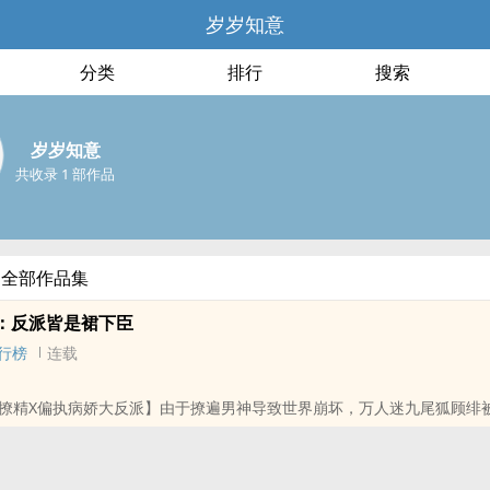
岁岁知意
分类
排行
搜索
岁岁知意
共收录 1 部作品
的全部作品集
：反派皆是裙下臣
行榜
连载
撩精X偏执病娇大反派】由于撩遍男神导致世界崩坏，万人迷九尾狐顾绯
豪门假千金？花瓶女明星？恶毒小师妹？她偏要活成男主心中的白月光，
。 只是一不小心撩过了头，惹上了病娇大反派，他温柔地抚摸着冰冷的
巴：“他们都死了，可以和我永远在一起了幺？”