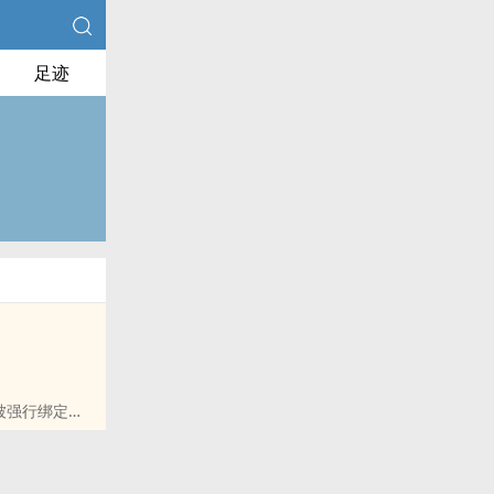
足迹
被强行绑定了
让他们辗转反
手铐，修长的手