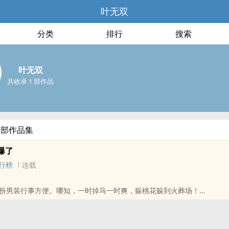
叶无双
分类
排行
搜索
叶无双
共收录 1 部作品
全部作品集
爆了
行榜
连载
扮男装行事方便。哪知，一时掉马一时爽，躲桃花躲到火葬场！
备好了，你想做什幺都行。”“大哥，吃窝边草的兔子不是好兔子！”“无妨
”“来人，把大爷送去清风阁，他喜欢当兔子！”
人美手狠话不多！