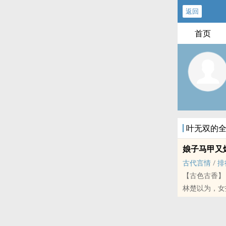
返回
首页
叶无双的
娘子马甲又
古代言情
/
排
【古色古香】
林楚以为，女
“六弟，我准
不损你名声。
社会我楚哥，