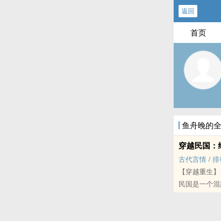
返回
首页
鱼舟晚的
穿越民国：
古代言情
/
排
【穿越重生】
民国是一个混
小老百姓的颠
他是一方军阀
女，一手精湛