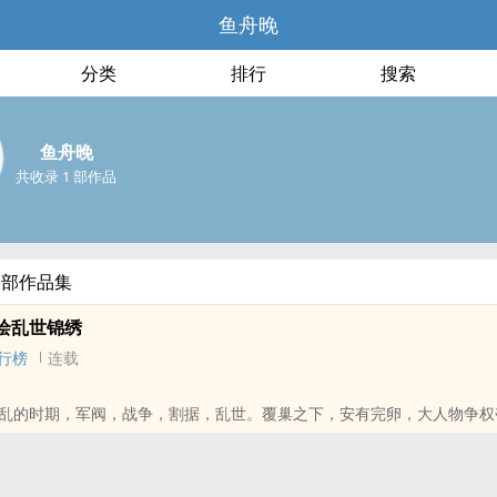
鱼舟晚
分类
排行
搜索
鱼舟晚
共收录 1 部作品
全部作品集
绘乱世锦绣
行榜
连载
乱的时期，军阀，战争，割据，乱世。覆巢之下，安有完卵，大人物争权
沛流离，家破人亡。
，铁血手腕名震南方十六省，她穿越时空而来，却意外变成在他势力范围
绣艺名动江南，脑子里满是怪主意。