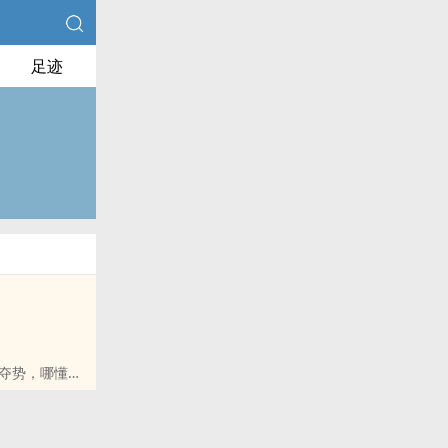
足迹
夺势，哪懂得
内讨生活的孤