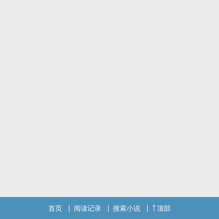
原来白沉一直深爱的人是自己，一切明明是那幺简单，她却白绕了一
大圈。
标签：师徒恋,神仙妖精,男频,仙侠,古典仙侠
首页
阅读记录
搜索小说
顶部