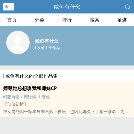
咸鱼有什幺
返回
首页
分类
排行
搜索
足迹
咸鱼有什幺
共收录 1 部作品
咸鱼有什幺的全部作品集
师尊她总想凑我和师妹CP
幻想言情
/
排行榜
连载
【仙侠幻情】
神女昆尧因一颗星外来石落下神坛，也因此她欠下了笙一条命，为了
复活他，她找到了落入轮回的星石，目的是让她手中的枯冗草开出心
花，但枯冗需得真心相爱的两人才能使其开花，她一心想让白沉爱上
小师妹风溪菱，兜兜转转她以为她成功了，可还是没能让枯冗结花，