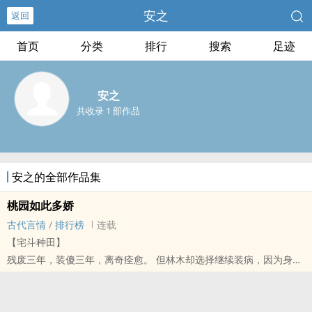
安之
返回
首页
分类
排行
搜索
足迹
安之
共收录 1 部作品
安之的全部作品集
桃园如此多娇
古代言情
/
排行榜
连载
【宅斗种田】
残废三年，装傻三年，离奇痊愈。 但林木却选择继续装病，因为身边
有一群人美心善的村花照顾他。 玉佩+1 更 皇冠+10更 欢迎老板下订
单哈哈~
标签：男频,现代