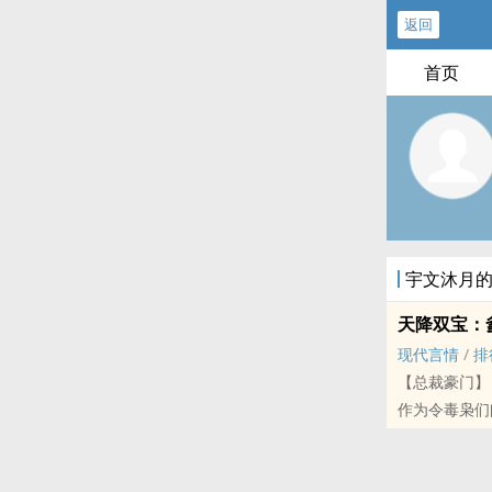
返回
首页
宇文沐月
天降双宝：
现代言情
/
排
【总裁豪门】
作为令毒枭们
遇到了霍景然...
好家伙，一遇
六年后，两小