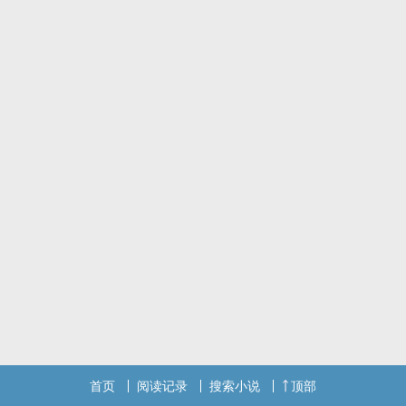
“夜少，听说是您单方宣布离婚的是吗？”
“现在离婚，是因为协议婚姻装不下去了吗？”
车门打开，太子爷将夜少奶奶从车里抱出来，一脸地不耐烦：
“起开，你们吵到我老婆了。”
说完，深情垂眸，对怀里的女人半哄半骗：“老婆，别闹，让我再抱一
会儿。”
标签：言情,总裁,豪门,情感,宠文,情有独钟
首页
阅读记录
搜索小说
顶部