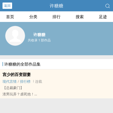
许糖糖
返回
首页
分类
排行
搜索
足迹
许糖糖
共收录 1 部作品
许糖糖的全部作品集
宫少的百变甜妻
现代言情
/
排行榜
连载
【总裁豪门】
渣男玩弄？虐死他！
渣妹装纯？揭穿她！
闺蜜觊觎她的男人，简直就是在找死！
重活一世，夏倾然只想和自己老公和和美美。