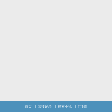
她手撕渣渣，抱紧老公大腿，一路顺风顺水，华丽逆袭。
标签：甜宠,偏执,重生
首页
阅读记录
搜索小说
顶部