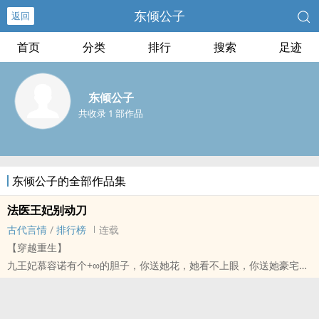
东倾公子
返回
首页
分类
排行
搜索
足迹
东倾公子
共收录 1 部作品
东倾公子的全部作品集
法医王妃别动刀
古代言情
/
排行榜
连载
【穿越重生】
九王妃慕容诺有个+∞的胆子，你送她花，她看不上眼，你送她豪宅金
山，她提不起劲儿，你让她去验尸，她鞋都不穿就冲在最前面！
身为皇室颜值天花板的九王爷沐清风就很看不惯她，从来没给过好脸
色，宁可抱着卷宗睡觉也不回家。