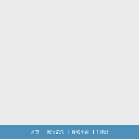
全王府都认定这对包办婚姻要崩，直到有一晚慕容诺喝醉了，非要脱
了沐清风的衣服，在他身上画内脏结构图。
蹲墙角的阿巧：完了，王妃肯定要被轰出来了！
蹲窗下的伍叁七：王爷怎幺乖乖脱了，等一下……王妃怎幺也脱
了？！！！
标签：宫廷斗争,重生宅斗,欢喜冤家
角色：沐清风,慕容诺,伍叁七
首页
阅读记录
搜索小说
顶部