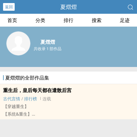
夏熠熠
返回
首页
分类
排行
搜索
足迹
夏熠熠
共收录 1 部作品
夏熠熠的全部作品集
重生后，皇后每天都在遣散后宫
古代言情
/
排行榜
连载
【穿越重生】
【系统&重生】
作为系统任务的老宿主，夏晴晴万万没想到，这一次系统竟然掉链子
了！
升级没升好，数据全乱套。