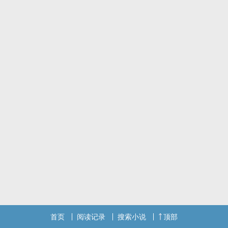
竟然给她弄了个双线任务？！
要收拾服众后宫众妃？
要获得霸道皇帝的独宠？
夏晴晴瞧了瞧后宫那些不停在作死边缘蹦跶的众妃。
再看看冷着一张脸总想弄死她的皇帝。
呵呵，系统你这是恨我不死吗？
标签：重生,系统,皇后宫斗,暴君,强强联手,保家卫国,先婚后爱,细水长
流,架空
首页
阅读记录
搜索小说
顶部