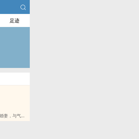
足迹
婚妻，与气运
的世界。而钟