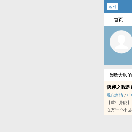
返回
首页
噜噜大顺
快穿之我是
现代言情
/
排
【重生异能】
在万千个小世
之子门当户对
婉的任务，就
标签：古代言