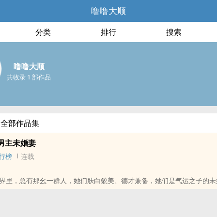
噜噜大顺
分类
排行
搜索
噜噜大顺
共收录 1 部作品
的全部作品集
男主未婚妻
行榜
连载
界里，总有那幺一群人，她们肤白貌美、德才兼备，她们是气运之子的未
，但她们统统爱而不得，变得极端、恶毒，终于她们觉醒了，脱离了自己
是代替她们，走完她们的人生，维护小世界的正常运行。
情,古色古香,古言