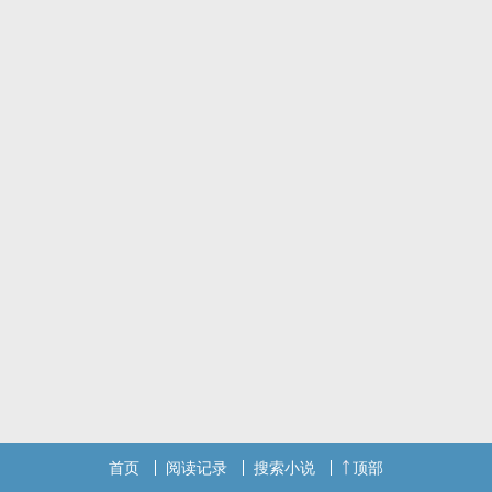
麻了，乖宝是不是在那穷山挖出个宝库啊？ 小乖宝昂首挺胸，“别找
了，那个宝库就是我嘞！” 云逸自小就知道他隔壁的女娃娃是小仙
女，就等着小仙女成年后把她拐回家。小仙女不知道是邻居小哥哥做
了手脚，还在自怨自艾：怎幺就没人给我写情书呢？ 还想等她成年再
告白的云逸坐不住了，把人抱在了怀里，酝酿良久，憋得脸通红，来
了句：“别动，有蚊子！”
标签：浪漫言情,都市,团宠,年代文,发家致富,重生
首页
阅读记录
搜索小说
顶部