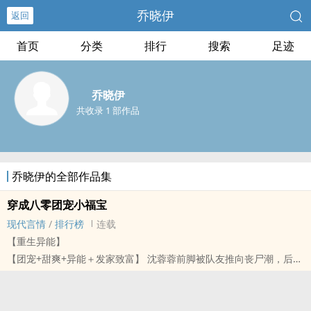
乔晓伊
返回
首页
分类
排行
搜索
足迹
乔晓伊
共收录 1 部作品
乔晓伊的全部作品集
穿成八零团宠小福宝
现代言情
/
排行榜
连载
【重生异能】
【团宠+甜爽+异能＋发家致富】 沈蓉蓉前脚被队友推向丧尸潮，后脚
就成了年代文里的奶娃娃。这个奶娃娃不一般，进了趟穷山就抱回来
一株人参，给家里赚了大钱；再进山，收获了一堆大番茄，招呼哥哥
们运回家。随着奶娃娃的催生异能使用越来越熟练，家人们整个儿都