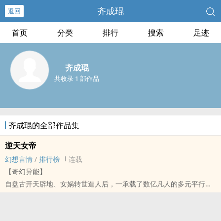
齐成琨
返回
首页
分类
排行
搜索
足迹
齐成琨
共收录 1 部作品
齐成琨的全部作品集
逆天女帝
幻想言情
/
排行榜
连载
【奇幻异能】
自盘古开天辟地、女娲转世造人后，一承载了数亿凡人的多元平行世
界逐渐诞生。 而创造了这个多元世界的人正是被后人称颂的-----创世
神。 然而，随着时间的推移，各路妖魔鬼怪频频滋生、日益横行，创
世神为保天下苍生，最终与魔神同归于尽。 众神继承了创世神的衣