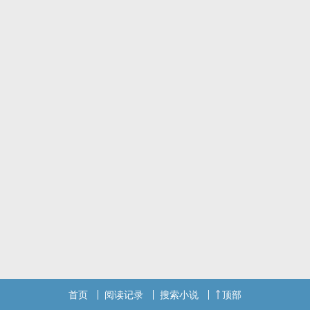
钵，召集了一批拥有超强神力的神，创立了一个专门替凡人完成愿望
的神秘部门----神控局。 其中神控局内又分为以「命运尊主」为首的
「四善神」；以及以「厄运尊主」为首的「四恶神」……
标签：奇幻
首页
阅读记录
搜索小说
顶部