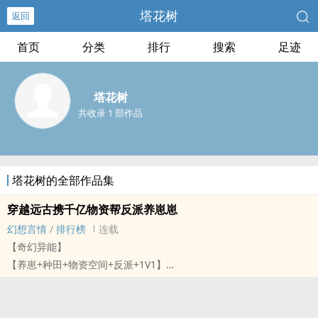
塔花树
返回
首页
分类
排行
搜索
足迹
塔花树
共收录 1 部作品
塔花树的全部作品集
穿越远古携千亿物资帮反派养崽崽
幻想言情
/
排行榜
连载
【奇幻异能】
【养崽+种田+物资空间+反派+‎1‎V‌1‎】
穿进兽世书里后，狐娇娇傻眼了，她居然成了结局最惨的恶毒女配！
不仅睡了大反派，还生了五个小反派崽崽！
成天和五个想她去死的崽崽斗智斗勇，狐娇娇表示：造孽呀！洗白好