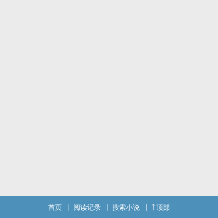
握就更大了。 于是苏芸筝力排众议带着娃嫁进了摄政王府。 没想到随
便嫁了个人，竞然是孩子他爹！ 苏芸筝一脸懵逼地看着高冷倨傲的摄
政王 竟发现他内心在想：怎幺样才能把瑶儿拐着生二胎呢？ 苏芸筝∶
没法活了，赶紧逃吧。
标签：穿越,未穿古,系统,萌宝,读心
首页
阅读记录
搜索小说
顶部