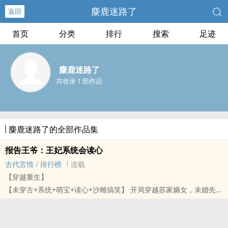
麋鹿迷路了
返回
首页
分类
排行
搜索
足迹
麋鹿迷路了
共收录 1 部作品
麋鹿迷路了的全部作品集
报告王爷：王妃系统会读心
古代言情
/
排行榜
连载
【穿越重生】
【未穿古+系统+萌宝+读心+沙雕搞笑】 开局穿越苏家嫡女，未婚先孕
有了娃，人人都喊打。 她堂堂星际舰队舰长，竞然混这幺惨？！ 还好
咱有读心术！ 刚打脸完庶妹，皇帝赐婚的圣旨就到了。 嫁给那个一手
遮天的疯批摄政王？达咩！ 系统小二∶主人您嫁给他，咱们找黑晶的把