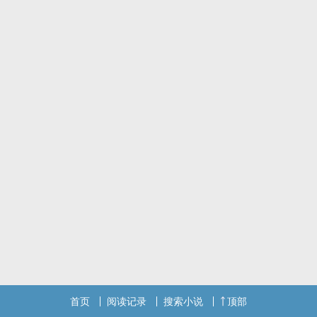
识了帅气的干部子弟林洋... 从此撒网捞夫君，诱君执手共白头！
标签：80年代,穿越,富婆,男神,发家致富,金手指,爽文,浪漫言情
首页
阅读记录
搜索小说
顶部