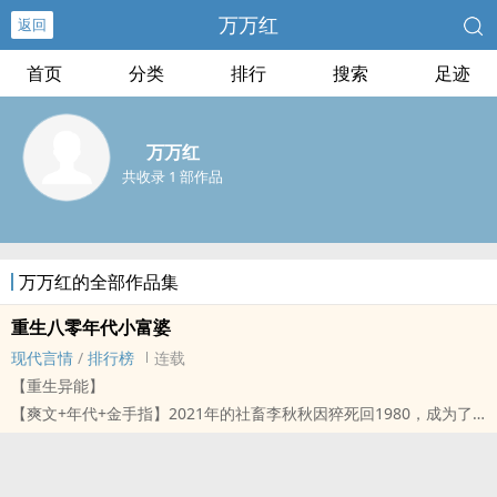
万万红
返回
首页
分类
排行
搜索
足迹
万万红
共收录 1 部作品
万万红的全部作品集
重生八零年代小富婆
现代言情
/
排行榜
连载
【重生异能】
【爽文+年代+金手指】2021年的社畜李秋秋因猝死回1980，成为了
钢铁厂工人李秋芬。刚醒来就面临被退婚被编造有前男友，要退婚拿
清单，有男友？上照片，耳根子软的李秋芬成了做人做事有一套的职
场女性，金手指也突然觉醒，从此升职加薪、发家致富奔小康！还认