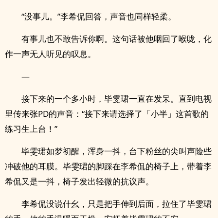
“没事儿。”李希侃回答，声音也同样轻柔。
有事儿也不敢告诉你啊。这句话被他咽回了喉咙，化
作一声无人听见的叹息。
—
接下来的一个多小时，毕雯珺一直在发呆。直到电视
里传来张PD的声音：“接下来请选择了「小半」这首歌的
练习生上台！”
毕雯珺如梦初醒，浑身一抖，台下粉丝的尖叫声险些
冲破他的耳膜。毕雯珺的脚踩在李希侃的椅子上，带着李
希侃又是一抖，椅子发出轻微的抗议声。
李希侃没说什幺，只是把手伸到后面，拉住了毕雯珺