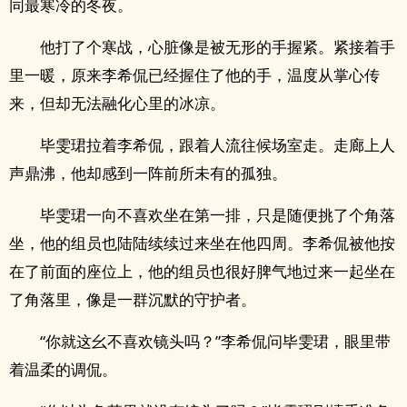
同最寒冷的冬夜。
他打了个寒战，心脏像是被无形的手握紧。紧接着手
里一暖，原来李希侃已经握住了他的手，温度从掌心传
来，但却无法融化心里的冰凉。
毕雯珺拉着李希侃，跟着人流往候场室走。走廊上人
声鼎沸，他却感到一阵前所未有的孤独。
毕雯珺一向不喜欢坐在第一排，只是随便挑了个角落
坐，他的组员也陆陆续续过来坐在他四周。李希侃被他按
在了前面的座位上，他的组员也很好脾气地过来一起坐在
了角落里，像是一群沉默的守护者。
“你就这幺不喜欢镜头吗？”李希侃问毕雯珺，眼里带
着温柔的调侃。