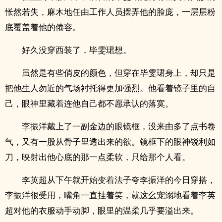
怅然若失，麻木地任由工作人员摆弄他的脸庞，一层层粉
底覆盖着他的倦容。
好久没穿西装了，毕雯珺想。
虽然是有些俏皮的颜色，但穿在毕雯珺身上，却只是
把他生人勿近的气场衬托得更加强烈。他看着镜子里的自
己，眼神里藏着连他自己都不愿承认的落寞。
李振洋戴上了一副金边的眼镜框，没来由多了点书卷
气，又有一股从骨子里透出来的欲。镜框下的眼神锐利如
刀，映射出他心底的那一点柔软，只给那个人看。
李英超从下午就开始变着法子夸李振洋的今日穿搭，
李振洋很受用，嘴角一直挂着笑，就这幺宠溺地看着李英
超对他的衣服动手动脚，眼里的温柔几乎要溢出来。