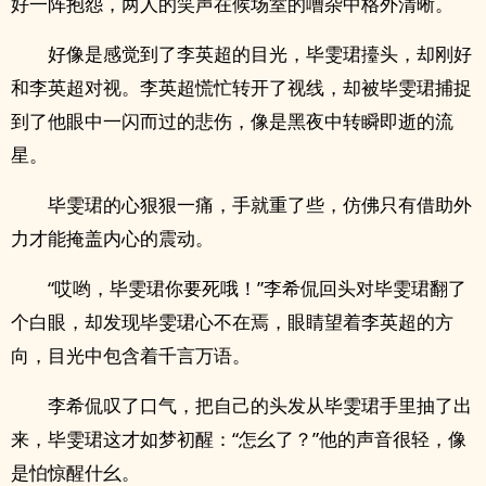
好一阵抱怨，两人的笑声在候场室的嘈杂中格外清晰。
好像是感觉到了李英超的目光，毕雯珺擡头，却刚好
和李英超对视。李英超慌忙转开了视线，却被毕雯珺捕捉
到了他眼中一闪而过的悲伤，像是黑夜中转瞬即逝的流
星。
毕雯珺的心狠狠一痛，手就重了些，仿佛只有借助外
力才能掩盖内心的震动。
“哎哟，毕雯珺你要死哦！”李希侃回头对毕雯珺翻了
个白眼，却发现毕雯珺心不在焉，眼睛望着李英超的方
向，目光中包含着千言万语。
李希侃叹了口气，把自己的头发从毕雯珺手里抽了出
来，毕雯珺这才如梦初醒：“怎幺了？”他的声音很轻，像
是怕惊醒什幺。