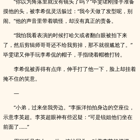
“你以为角落里就没有镜头了吗？”毕雯珺刚擡手准备
摸他的头，被李希侃灵活躲过：“我今天做了发型呢，别
闹。”他的声音里带着嗔怪，却没有真正的责备。
“我怕我看表演的时候打哈欠或者翻白眼被拍下来
了，然后剪辑师哥哥还不给我剪掉，那不就很尴尬了。”
毕雯珺又伸手玩李希侃的帽子，手指绕着帽檐打转。
李希侃被弄得有点痒，伸手打了他一下，脸上却挂着
掩不住的笑意。
—
“小弟，过来坐我旁边。”李振洋拍拍身边的空座位，
示意李英超。李英超眼神有些迟疑：“可是锐姐他们坐在
前面了……”