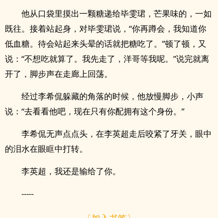
他从口袋里摸出一颗糖递给毕雯珺，芒果味的，一如
既往。接着站起身，对毕雯珺说，“你再蹲会，我知道你
低血糖。待会站起来头晕的话就把糖吃了。”顿了顿，又
说：“不想吃就算了。我先走了，洋哥等我呢。”说完就离
开了，脚步声在走廊上回荡。
经过李希侃躲藏的角落的时候，他放慢脚步，小声
说：“去看看他吧，现在只有你配拥有这个身份。”
李希侃无声点点头，在李英超走后咬紧了牙关，眼中
的泪水在眼眶中打转。
李英超，我还是输给了你。
-----
〔加入书签〕