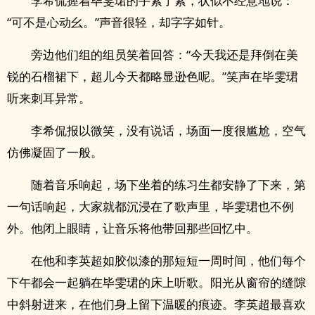
李希侃握着毕雯珺的手紧了紧，状似不经意地说：
“可不是心动幺。”声音很轻，却字字如针。
旁边他们组的组员笑着回答：“今天我还是拜倒在美
锐的石榴裙下，超儿今天都略显逊色呢。”笑声在毕雯珺
听来刺耳异常。
李希侃报以微笑，没有说话，场面一度很尴尬，空气
仿佛凝固了一般。
随着音乐响起，场下坐着的练习生都安静了下来，第
一句话响起，大家就都沉浸在了歌声里，毕雯珺也不例
外。他闭上眼睛，让音乐将他带回那些回忆中。
在他和李英超如胶似漆的那短短一周时间，他们每个
下午都会一起躺在毕雯珺的床上听歌。阳光从窗帘的缝隙
中斜射进来，在他们身上留下温暖的痕迹。李英超最喜欢