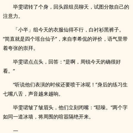
毕雯珺转了个身，回头跟组员聊天，试图分散自己的
注意力。
「小半」组今天的衣服仙得不行，白衬衫黑裤子。
“简直就是四个瑶台仙子”，来自李希侃的评价，语气里带
着夸张的崇拜。
毕雯珺点点头，回答：“是啊，周锐今天的确很好
看。”
“听说他们表演的时候还要喷干冰呢！”身后的练习生
七嘴八舌，声音越来越响。
毕雯珺皱了皱眉头，他们立刻闭嘴：“聒噪。”两个字
如同一道冰墙，将周围的喧嚣隔绝开来。
—