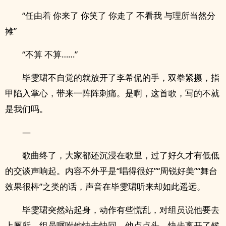
“任由着 你来了 你笑了 你走了 不看我 与理所当然分
摊”
“不算 不算……”
毕雯珺不自觉的就放开了李希侃的手，双拳紧攥，指
甲陷入掌心，带来一阵阵刺痛。是啊，这首歌，写的不就
是我们吗。
—
歌曲终了，大家都还沉浸在歌里，过了好久才有低低
的交谈声响起。内容不外乎是“唱得很好”“周锐好美”“舞台
效果很棒”之类的话，声音在毕雯珺听来却如此遥远。
毕雯珺突然站起身，动作有些慌乱，对组员说他要去
上厕所，组员嘱咐他快去快回。他点点头，快步离开了候