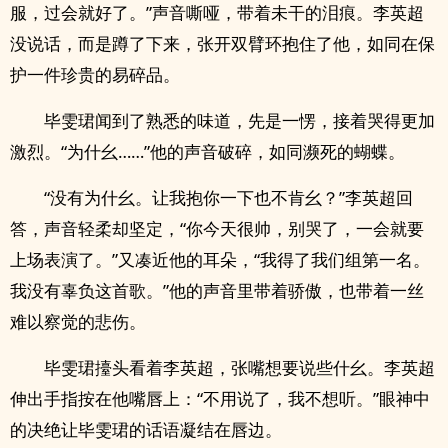
服，过会就好了。”声音嘶哑，带着未干的泪痕。李英超
没说话，而是蹲了下来，张开双臂环抱住了他，如同在保
护一件珍贵的易碎品。
毕雯珺闻到了熟悉的味道，先是一愣，接着哭得更加
激烈。“为什幺……”他的声音破碎，如同濒死的蝴蝶。
“没有为什幺。让我抱你一下也不肯幺？”李英超回
答，声音轻柔却坚定，“你今天很帅，别哭了，一会就要
上场表演了。”又凑近他的耳朵，“我得了我们组第一名。
我没有辜负这首歌。”他的声音里带着骄傲，也带着一丝
难以察觉的悲伤。
毕雯珺擡头看着李英超，张嘴想要说些什幺。李英超
伸出手指按在他嘴唇上：“不用说了，我不想听。”眼神中
的决绝让毕雯珺的话语凝结在唇边。