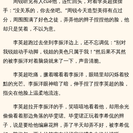
周锐听见有人cue他，连忙回头，对着李英超摆摆
手：“没关系的，你去坐吧。”周锐今天造型美得有点过
分，周围围满了好色之徒，弄弄他的辫子捏捏他的脸，他
却只是笑着，不以为意。
李英超跑过去坐到李振洋边上，还不忘调侃：“别对
我锐姐动手动脚，锐姐的美色只属于我！”然后果不其然
的被李振洋对着脑袋就来了一下，声音清脆。
李英超吃痛，撅着嘴看着李振洋，眼睛里却闪烁着狡
黠的光芒。李振洋眼神暗了暗，伸手捏了捏李英超的脸，
指尖在他脸上温柔地流连。
李英超拉开李振洋的手，笑嘻嘻地看着他，却用余光
偷偷看着那边角落的毕雯珺。毕雯珺正玩着李希侃的辫
子，说是要给他编麻花辫，弄了半天却弄不好，被李希侃