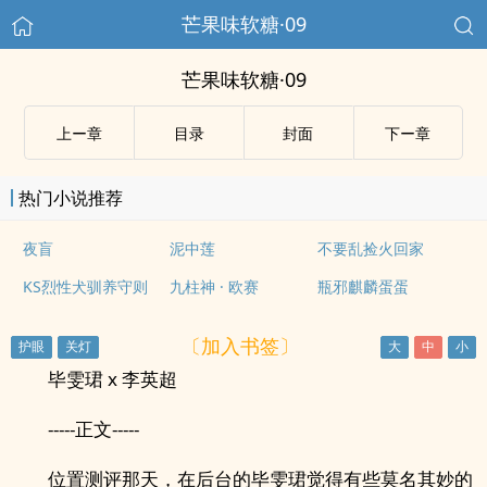
芒果味软糖·09
芒果味软糖·09
上ー章
目录
封面
下ー章
热门小说推荐
夜盲
泥中莲
不要乱捡火回家
KS烈性犬驯养守则
九柱神 · 欧赛
瓶邪麒麟蛋蛋
〔加入书签〕
毕雯珺 x 李英超
-----正文-----
位置测评那天，在后台的毕雯珺觉得有些莫名其妙的