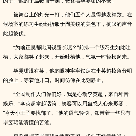
的手。他的手温暖而干燥，安抚着毕雯珺的不安。
被舞台上的灯光一打，他们五个人显得越发精致。在
候场室的练习生纷纷折服于周美锐的美色下，赞叹的声音
此起彼伏。
“为啥正昊都比周锐腿长呢？”前排一个练习生如此吐
槽，大家都笑了起来，开始吐槽他，气氛一时轻松起来。
毕雯珺没有笑，他的眼神牢牢锁定在李英超棱角分明
的脸上，等着他开口。时间仿佛在此刻静止。
“全民制作人们你们好，我是心动李英超，来自坤音
娱乐。”李英超拿起话筒，笑容可以用蛊惑人心来形容，
“今天小王子要忧郁了。”他的语气轻快，却带着一丝只有
毕雯珺能听懂的苦涩。