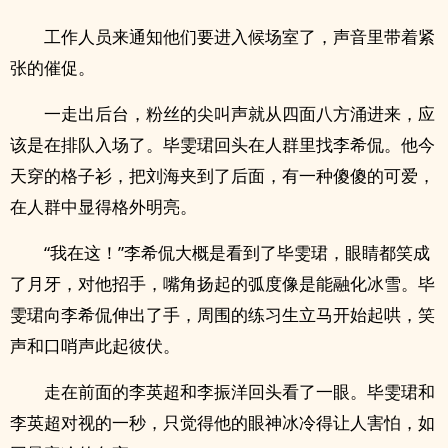
工作人员来通知他们要进入候场室了，声音里带着紧
张的催促。
一走出后台，粉丝的尖叫声就从四面八方涌进来，应
该是在排队入场了。毕雯珺回头在人群里找李希侃。他今
天穿的格子衫，把刘海夹到了后面，有一种傻傻的可爱，
在人群中显得格外明亮。
“我在这！”李希侃大概是看到了毕雯珺，眼睛都笑成
了月牙，对他招手，嘴角扬起的弧度像是能融化冰雪。毕
雯珺向李希侃伸出了手，周围的练习生立马开始起哄，笑
声和口哨声此起彼伏。
走在前面的李英超和李振洋回头看了一眼。毕雯珺和
李英超对视的一秒，只觉得他的眼神冰冷得让人害怕，如