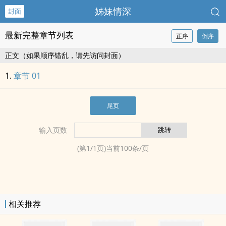
姊妹情深
封面
最新完整章节列表
正序
倒序
正文（如果顺序错乱，请先访问封面）
章节 01
尾页
输入页数
(第
1
/
1
页)当前
100
条/页
相关推荐