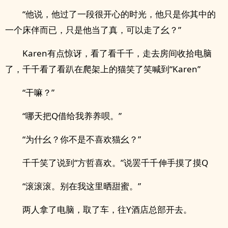
“他说，他过了一段很开心的时光，他只是你其中的
一个床伴而已，只是他当了真，可以走了幺？”
Karen有点惊讶，看了看千千，走去房间收拾电脑
了，千千看了看趴在爬架上的猫笑了笑喊到“Karen”
“干嘛？”
“哪天把Q借给我养养呗。”
“为什幺？你不是不喜欢猫幺？”
千千笑了说到“方哲喜欢。”说罢千千伸手摸了摸Q
“滚滚滚。别在我这里晒甜蜜。”
两人拿了电脑，取了车，往Y酒店总部开去。