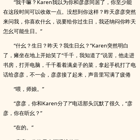
“我干嘛？Karen我以为你和彦彦同居了，你至少能
在这段时间可以收敛一点。没想到你这样？昨天彦彦突然
来问我，你喜欢什幺，说要给你过生日，我还纳闷你昨天
怎幺可能生日。”
“什幺？生日？昨天？我生日幺？”Karen突然明白
了，瘫坐在地上开始笑了“千千，我知道了”说罢，他走进
书房，打开电脑，千千看着满桌子的菜，拿起手机打了电
话给彦彦，不一会，彦彦接了起来，声音里写满了疲倦
“喂，师娘。”
“彦彦，你和Karen分了?”电话那头沉默了很久，“彦
彦，你在听幺？”
“在的。”