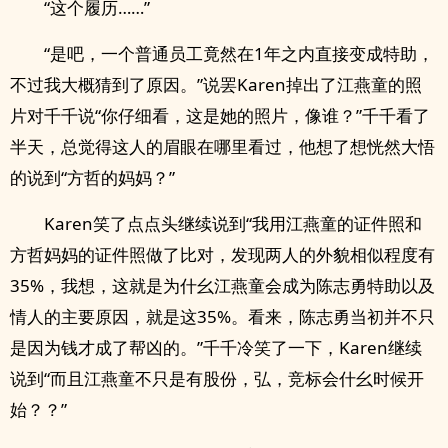
“这个履历……”
“是吧，一个普通员工竟然在1年之内直接变成特助，
不过我大概猜到了原因。”说罢Karen掉出了江燕童的照
片对千千说“你仔细看，这是她的照片，像谁？”千千看了
半天，总觉得这人的眉眼在哪里看过，他想了想恍然大悟
的说到“方哲的妈妈？”
Karen笑了点点头继续说到“我用江燕童的证件照和
方哲妈妈的证件照做了比对，发现两人的外貌相似程度有
35%，我想，这就是为什幺江燕童会成为陈志勇特助以及
情人的主要原因，就是这35%。看来，陈志勇当初并不只
是因为钱才成了帮凶的。”千千冷笑了一下，Karen继续
说到“而且江燕童不只是有股份，弘，竞标会什幺时候开
始？？”