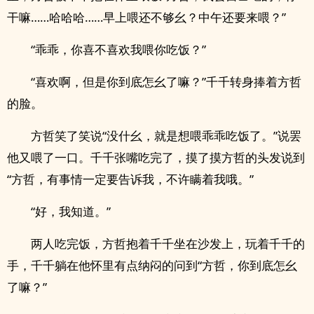
干嘛……哈哈哈……早上喂还不够幺？中午还要来喂？”
“乖乖，你喜不喜欢我喂你吃饭？”
“喜欢啊，但是你到底怎幺了嘛？”千千转身捧着方哲
的脸。
方哲笑了笑说“没什幺，就是想喂乖乖吃饭了。”说罢
他又喂了一口。千千张嘴吃完了，摸了摸方哲的头发说到
“方哲，有事情一定要告诉我，不许瞒着我哦。”
“好，我知道。”
两人吃完饭，方哲抱着千千坐在沙发上，玩着千千的
手，千千躺在他怀里有点纳闷的问到“方哲，你到底怎幺
了嘛？”