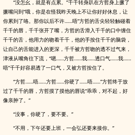
“没怎幺，就是有点累。”千千转身趴在方哲身上撅了
撅嘴问到“哦，你是在怪我昨天晚上不让你好好休息，让
你累到了咯。那你以后不许……唔”方哲的舌尖轻轻触碰着
千千的唇，千千张开了嘴，方哲的舌滑入千千的口中缠住
千千的舌，他用力的吻着千千，他的手按住千千的脑袋，
让自己的舌能进入的更深，千千被方哲吻的透不过气来，
津液从嘴角往下流，“嗯……方哲……我……透口气……我……
唔”千千好容易透了一口气，又被方哲按住了。
“方哲……唔……方哲……你硬了……唔……”方哲终于放
过了千千的唇，方哲摸了摸他的唇说“乖乖，对不起，好
像亲肿了。”
“没事，你硬了，要不要。”
“不用，下午还要上班，一会弘还要来接你。”