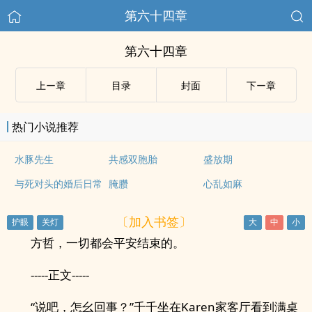
第六十四章
第六十四章
上ー章
目录
封面
下ー章
热门小说推荐
水豚先生
共感双胞胎
盛放期
与死对头的婚后日常
腌臜
心乱如麻
〔加入书签〕
方哲，一切都会平安结束的。
-----正文-----
“说吧，怎幺回事？”千千坐在Karen家客厅看到满桌